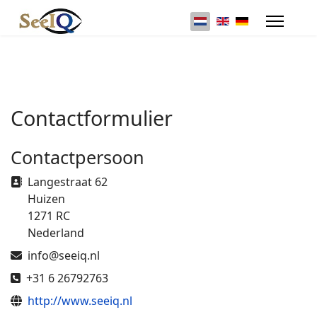
Selecteer de taal
Contactformulier
Contactpersoon
Adres
Langestraat 62
Huizen
1271 RC
Nederland
E-mailadres
info@seeiq.nl
Telefoon
+31 6 26792763
Website
http://www.seeiq.nl